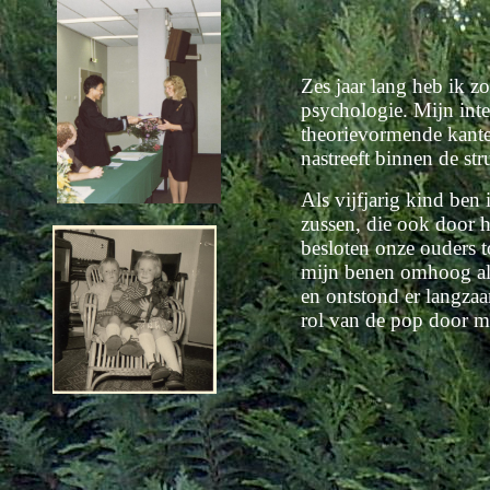
Zes jaar lang heb ik z
psychologie. Mijn inte
theorievormende kante
nastreeft binnen de st
Als vijfjarig kind be
zussen, die ook door 
besloten onze ouders t
mijn benen omhoog als
en ontstond er langza
rol van de pop door m