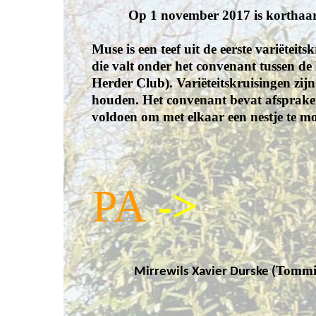
Op 1 november 2017 is korthaa
Muse is een teef uit de eerste variëteit
die valt onder het convenant tussen 
Herder Club). Variëteitskruisingen zij
houden. Het convenant bevat afsprake
voldoen om met elkaar een nestje te 
PA
->
Tommi
Mirrewils Xavier Durske (