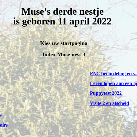
Muse's derde nestje
is geboren 11 april 2022
Kies uw startpagina
Index Muse nest 3
o
FAC beoordeling en v
Leren lopen aan een li
Puppytest 2022
Visite 2 en afscheid
s
airs
n