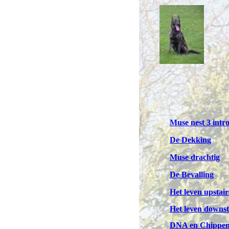
Muse nest 3
intr
De Dekking
Muse drachtig
De Bevalling
Het leven upstair
Het leven downst
DNA en Chippe