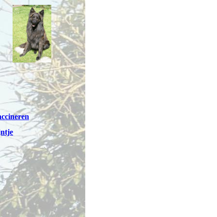
accineren
jntje